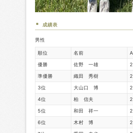
成績表
男性
順位
名前
優勝
佐野 一雄
2
準優勝
織田 秀樹
2
3位
大山口 博
2
4位
柏 信夫
2
5位
和田 祥一
2
6位
木村 博
2