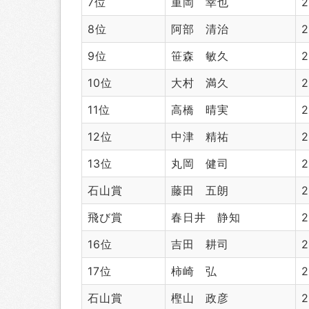
7位
重岡 幸也
2
8位
阿部 清治
2
9位
笹森 敏久
2
10位
大村 満久
2
11位
高橋 晴実
2
12位
中津 精祐
2
13位
丸岡 健司
2
石山賞
藤田 五朗
2
飛び賞
春日井 静知
2
16位
吉田 耕司
2
17位
柿崎 弘
2
石山賞
樫山 政彦
2