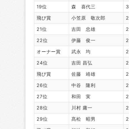
19位
森 喜代三
3
飛び賞
小笠原 敬次郎
2
21位
吉田 忠雄
2
22位
伊藤 俊一
2
オーナー賞
武永 均
2
24位
吉田 昌弘
2
飛び賞
佐藤 靖雄
2
26位
中谷 隆利
2
27位
和田 実
2
28位
川村 庸一
2
29位
髙松 昭男
2