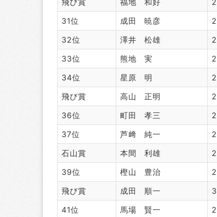
飛び賞
福地 和好
2
31位
成田 暁彦
2
32位
澤井 松雄
2
33位
熊地 実
2
34位
星原 明
2
飛び賞
高山 正明
2
36位
町田 孝三
2
37位
芦﨑 純一
2
石山賞
本間 利雄
2
39位
樫山 豊治
2
飛び賞
成田 順一
3
41位
馬場 賢一
2