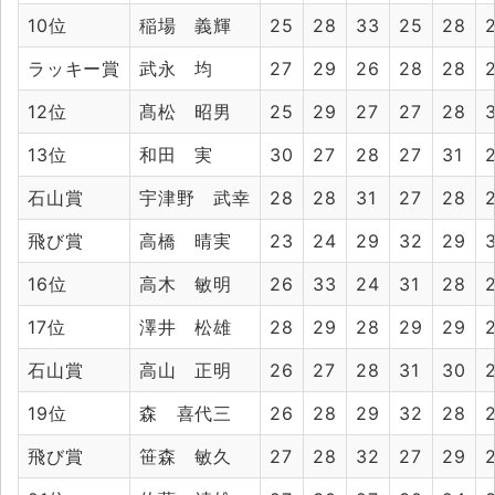
10位
稲場 義輝
25
28
33
25
28
ラッキー賞
武永 均
27
29
26
28
28
12位
髙松 昭男
25
29
27
27
28
13位
和田 実
30
27
28
27
31
石山賞
宇津野 武幸
28
28
31
27
28
飛び賞
高橋 晴実
23
24
29
32
29
16位
高木 敏明
26
33
24
31
28
17位
澤井 松雄
28
29
28
29
29
石山賞
高山 正明
26
27
28
31
30
19位
森 喜代三
26
28
29
32
28
飛び賞
笹森 敏久
27
28
32
27
29