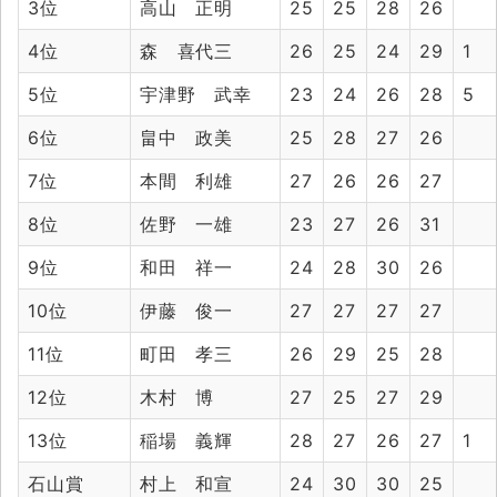
3位
高山 正明
25
25
28
26
4位
森 喜代三
26
25
24
29
1
5位
宇津野 武幸
23
24
26
28
5
6位
畠中 政美
25
28
27
26
7位
本間 利雄
27
26
26
27
8位
佐野 一雄
23
27
26
31
9位
和田 祥一
24
28
30
26
10位
伊藤 俊一
27
27
27
27
11位
町田 孝三
26
29
25
28
12位
木村 博
27
25
27
29
13位
稲場 義輝
28
27
26
27
1
石山賞
村上 和宣
24
30
30
25