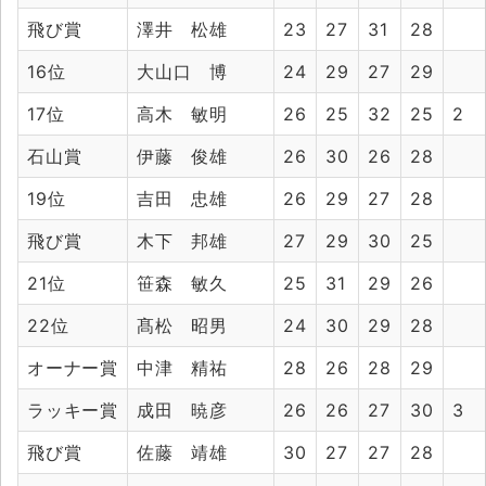
飛び賞
澤井 松雄
23
27
31
28
16位
大山口 博
24
29
27
29
17位
高木 敏明
26
25
32
25
2
石山賞
伊藤 俊雄
26
30
26
28
19位
吉田 忠雄
26
29
27
28
飛び賞
木下 邦雄
27
29
30
25
21位
笹森 敏久
25
31
29
26
22位
髙松 昭男
24
30
29
28
オーナー賞
中津 精祐
28
26
28
29
ラッキー賞
成田 暁彦
26
26
27
30
3
飛び賞
佐藤 靖雄
30
27
27
28