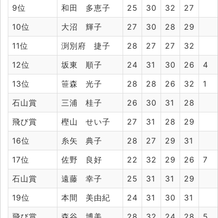
9位
和田 多恵子
25
30
32
27
10位
大沼 輝子
27
30
28
29
11位
渕別府 捷子
28
27
27
32
12位
坂東 順子
24
31
30
26
4
13位
笹森 光子
28
28
26
32
1
石山賞
三浦 桂子
26
30
31
28
飛び賞
樫山 せい子
27
31
28
29
16位
糸矢 典子
28
27
29
31
17位
佐野 良好
22
32
29
26
7
石山賞
遠藤 幸子
25
31
31
29
19位
本間 美由紀
24
31
30
31
飛び賞
森谷 博美
28
32
24
28
5