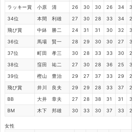
ラッキー賞
小原 清
26
30
30
26
34
34位
本間 利雄
27
30
28
33
34
飛び賞
中鉢 勝二
24
31
31
30
32
36位
馬場 賢一
28
29
30
30
27
37位
町田 孝三
30
28
33
33
30
38位
窪田 祐二
27
30
28
36
25
39位
樫山 豊治
29
27
37
33
29
飛び賞
井川 良夫
29
29
28
33
37
BB
大井 章夫
27
28
38
31
31
BM
木下 邦雄
30
33
30
37
33
女性