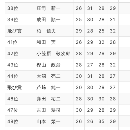
38位
庄司 新一
26
31
28
29
39位
成田 順一
25
30
28
31
飛び賞
柏 信夫
29
28
25
32
41位
和田 実
26
29
32
28
42位
小笠原 敬次郎
28
29
29
29
43位
樫山 政彦
28
27
28
32
44位
大沼 亮二
30
31
28
27
飛び賞
芦﨑 純一
30
30
29
27
46位
窪田 祐二
28
30
30
28
47位
吉田 耕司
30
29
28
29
48位
山本 繁一
26
26
35
29