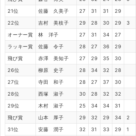
21位
佐藤 久美子
27
31
31
29
22位
吉村 美枝子
29
28
30
29
3
オーナー賞
林 洋子
27
31
34
27
ラッキー賞
佐藤 令子
28
27
36
29
飛び賞
赤澤 美知子
27
29
35
30
26位
柳原 史子
28
34
32
28
27位
寺田 和子
28
27
37
30
28位
西塚 淑子
30
28
32
32
29位
木村 淑子
25
34
34
31
飛び賞
山本 厚子
29
32
29
34
2
31位
安藤 潤子
32
31
33
29
1