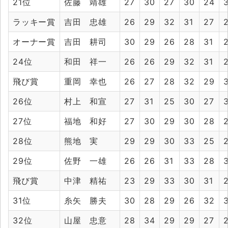
21位
佐藤 靖雄
27
30
27
30
24
ラッキー賞
吉田 忠雄
26
29
32
31
27
オーナー賞
吉田 耕司
30
29
26
28
31
24位
和田 祥一
26
26
29
32
31
飛び賞
重岡 幸也
26
27
28
32
29
26位
村上 和宣
27
31
25
30
27
27位
福地 和好
27
30
29
30
28
28位
熊地 実
29
29
30
33
25
29位
佐野 一雄
26
26
31
33
28
飛び賞
中津 精祐
23
29
33
30
31
31位
糸矢 勝夫
30
28
29
26
32
32位
山屋 忠意
28
34
29
29
27