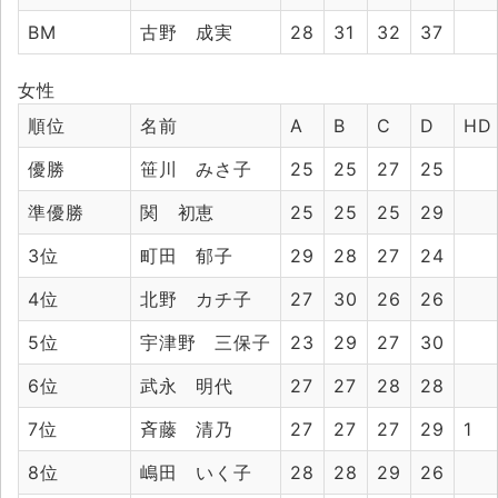
BM
古野 成実
28
31
32
37
女性
順位
名前
A
B
C
D
HD
優勝
笹川 みさ子
25
25
27
25
準優勝
関 初恵
25
25
25
29
3位
町田 郁子
29
28
27
24
4位
北野 カチ子
27
30
26
26
5位
宇津野 三保子
23
29
27
30
6位
武永 明代
27
27
28
28
7位
斉藤 清乃
27
27
27
29
1
8位
嶋田 いく子
28
28
29
26