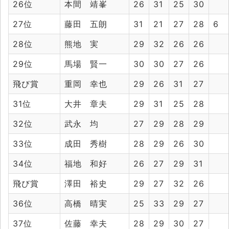
26位
本間 靖峯
26
31
25
30
27位
藤田 五朗
31
21
27
28
6
28位
熊地 実
29
32
26
26
29位
馬場 賢一
30
30
27
26
飛び賞
重岡 幸也
29
26
31
27
31位
大井 章夫
29
31
25
28
32位
武永 均
27
29
28
29
33位
成田 秀樹
28
29
26
30
34位
福地 和好
26
27
29
31
飛び賞
澤田 裕史
29
27
32
26
36位
高橋 晴実
25
33
29
27
37位
佐藤 幸夫
28
29
30
27