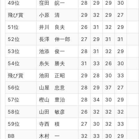
49位
窪田 皖一
28
29
29
30
飛び賞
小原 清
29
32
29
27
51位
井川 良夫
26
31
32
29
52位
長澤 伸一郎
27
29
31
31
53位
池添 俊一
28
31
32
29
54位
糸矢 勝夫
31
33
26
30
飛び賞
池田 正昭
29
28
30
33
56位
山屋 忠意
28
29
37
27
57位
樫山 豊治
28
34
30
29
58位
山田 敏彦
26
32
32
32
59位
寺西 積
27
30
32
33
BB
木村 一
32
33
30
29