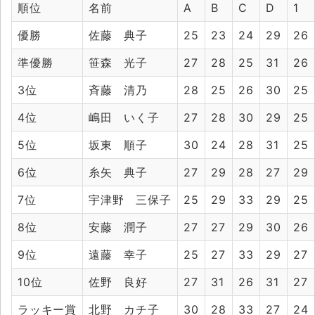
順位
名前
A
B
C
D
1
優勝
佐藤 典子
25
23
24
29
26
準優勝
笹森 光子
27
28
25
31
26
3位
斉藤 清乃
28
25
26
30
25
4位
嶋田 いく子
27
28
30
29
25
5位
坂東 順子
30
24
28
31
25
6位
糸矢 典子
27
29
28
27
29
7位
宇津野 三保子
25
29
33
29
25
8位
安藤 潤子
27
27
29
30
26
9位
遠藤 幸子
25
27
33
29
27
10位
佐野 良好
27
31
26
31
27
ラッキー賞
北野 カチ子
30
28
33
27
24