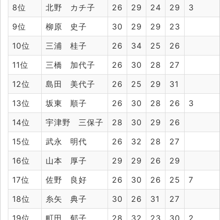
8位
北野 カチ子
26
29
24
29
3
9位
柳原 史子
30
29
29
23
10位
三浦 桂子
26
34
25
26
11位
三橋 加代子
26
30
28
27
12位
島田 美代子
26
25
29
31
13位
坂東 順子
26
30
28
26
3
14位
宇津野 三保子
28
30
29
26
15位
武永 明代
26
32
28
27
16位
山本 厚子
29
29
26
29
17位
佐野 良好
26
30
26
25
7
18位
糸矢 典子
30
26
31
27
19位
町田 郁子
28
32
23
30
2