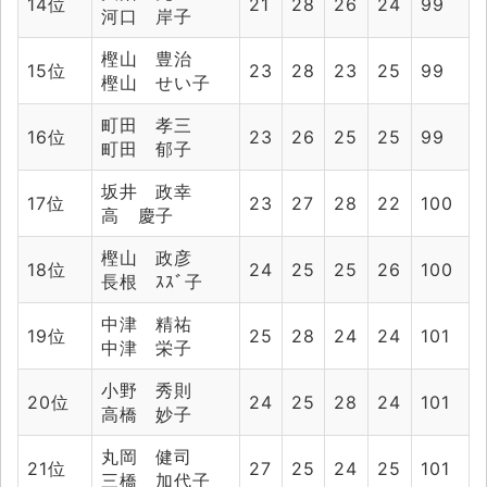
14位
21
28
26
24
99
河口 岸子
樫山 豊治
15位
23
28
23
25
99
樫山 せい子
町田 孝三
16位
23
26
25
25
99
町田 郁子
坂井 政幸
17位
23
27
28
22
100
高 慶子
樫山 政彦
18位
24
25
25
26
100
長根 ｽｽﾞ子
中津 精祐
19位
25
28
24
24
101
中津 栄子
小野 秀則
20位
24
25
28
24
101
高橋 妙子
丸岡 健司
21位
27
25
24
25
101
三橋 加代子