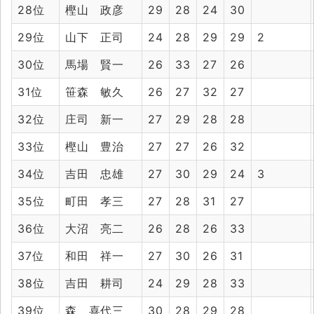
28位
樫山 政彦
29
28
24
30
29位
山下 正司
24
28
29
29
2
30位
馬場 賢一
26
33
27
26
31位
笹森 敏久
26
27
32
27
32位
庄司 新一
27
29
28
28
33位
樫山 豊治
27
27
26
32
34位
吉田 忠雄
27
30
29
24
3
35位
町田 孝三
27
28
31
27
36位
大沼 亮二
26
28
26
33
37位
和田 祥一
27
30
26
31
38位
吉田 耕司
24
29
28
33
39位
森 喜代三
30
28
29
28