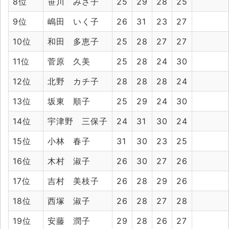
8位
笹川 みさ子
25
29
28
25
9位
嶋田 いく子
26
31
23
27
10位
和田 多恵子
25
28
27
27
11位
菅原 久美
25
28
24
30
12位
北野 カチ子
28
28
28
24
13位
坂東 順子
25
29
24
30
14位
宇津野 三保子
24
31
30
24
15位
小林 春子
31
30
23
25
16位
木村 淑子
26
30
27
26
17位
吉村 美枝子
26
28
29
26
18位
西塚 淑子
26
28
27
28
19位
安藤 潤子
29
28
26
27