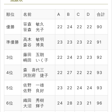
順位
名前
A
B
C
D
合計
笹森 敏久
優勝
22
24
22
22
90
笹森 光子
高木 敏明
準優勝
23
23
23
22
91
森谷 博美
藤田 五朗
3位
22
24
23
23
92
嶋田 いく子
森 喜代三
4位
22
27
22
22
93
渕別府 捷子
佐野 一雄
5位
23
22
24
24
93
佐野 良好
織田 秀樹
6位
24
28
23
21
96
大沼 輝子