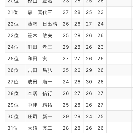
20位
樫山 豊治
23
28
25
26
21位
森 喜代三
27
28
25
23
22位
藤瀬 日出晴
26
26
27
24
23位
笹木 敏夫
25
28
26
26
24位
町田 孝三
29
28
26
23
25位
和田 実
27
27
26
26
26位
吉田 昌弘
25
26
29
26
27位
成田 順一
24
26
30
26
28位
本居 信行
26
27
26
27
29位
中津 精祐
25
28
26
27
30位
庄司 新一
29
29
24
25
31位
大沼 亮二
28
28
26
26