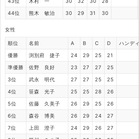
43位
木村 一
30
32
30
28
44位
熊木 敏治
30
29
31
30
女性
順位
名前
A
B
C
D
ハンデ
優勝
渕別府 捷子
24
29
25
21
準優勝
佐野 良好
23
27
27
25
3位
武永 明代
27
27
25
25
4位
笹森 光子
25
25
28
26
5位
佐藤 久美子
26
29
25
26
6位
森谷 博美
26
29
24
27
7位
上田 澄子
24
29
26
27