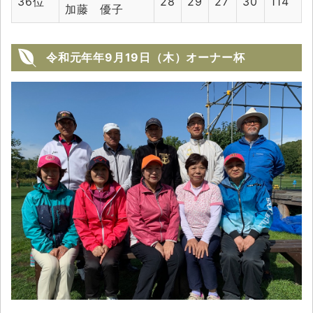
36位
28
29
27
30
114
加藤 優子
令和元年年9月19日（木）オーナー杯