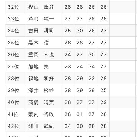
32位
樫山 政彦
28
28
26
26
33位
芦﨑 純一
27
27
28
26
34位
吉田 耕司
25
30
26
27
35位
黒木 信
26
28
27
27
36位
重岡 幸也
24
27
30
27
37位
熊地 実
23
24
34
27
38位
福地 和好
28
29
23
28
39位
澤井 松雄
28
29
29
25
40位
高橋 晴実
28
27
27
29
41位
薮内 裕政
28
31
27
28
42位
細川 武紀
34
30
28
28