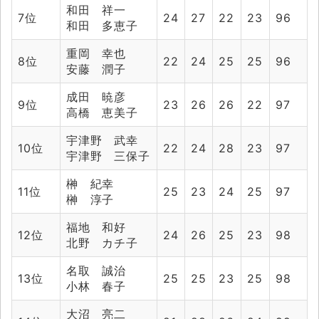
和田 祥一
7位
24
27
22
23
96
和田 多恵子
重岡 幸也
8位
22
24
25
25
96
安藤 潤子
成田 暁彦
9位
23
26
26
22
97
高橋 恵美子
宇津野 武幸
10位
22
24
28
23
97
宇津野 三保子
榊 紀幸
11位
25
23
24
25
97
榊 淳子
福地 和好
12位
24
26
25
23
98
北野 カチ子
名取 誠治
13位
25
25
23
25
98
小林 春子
大沼 亮二