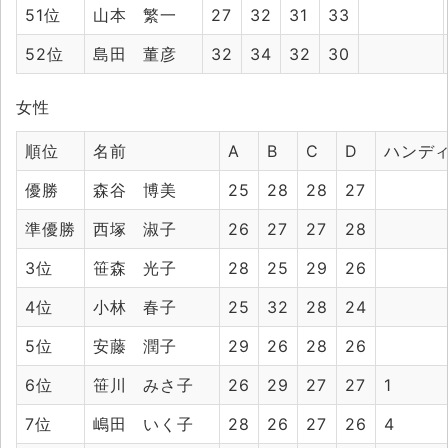
51位
山本 繁一
27
32
31
33
52位
島田 董彦
32
34
32
30
女性
順位
名前
A
B
C
D
ハンデ
優勝
森谷 博美
25
28
28
27
準優勝
西塚 淑子
26
27
27
28
3位
笹森 光子
28
25
29
26
4位
小林 春子
25
32
28
24
5位
安藤 潤子
29
26
28
26
6位
笹川 みさ子
26
29
27
27
1
7位
嶋田 いく子
28
26
27
26
4