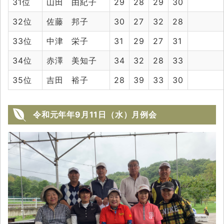
31位
山田 由紀子
29
28
29
30
32位
佐藤 邦子
30
27
32
28
33位
中津 栄子
31
29
27
31
34位
赤澤 美知子
34
32
28
33
35位
吉田 裕子
28
39
33
30
令和元年年9月11日（水）月例会