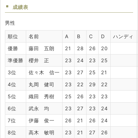
成績表
男性
順位
名前
A
B
C
D
ハンディ
優勝
藤田 五朗
21
28
26
20
準優勝
櫻井 正
23
24
23
25
3位
佐々木 信一
23
27
25
21
4位
丸岡 健司
23
22
29
22
5位
織田 秀樹
25
26
23
23
6位
武永 均
23
27
23
24
7位
伊藤 俊一
26
21
26
24
8位
高木 敏明
23
21
27
26