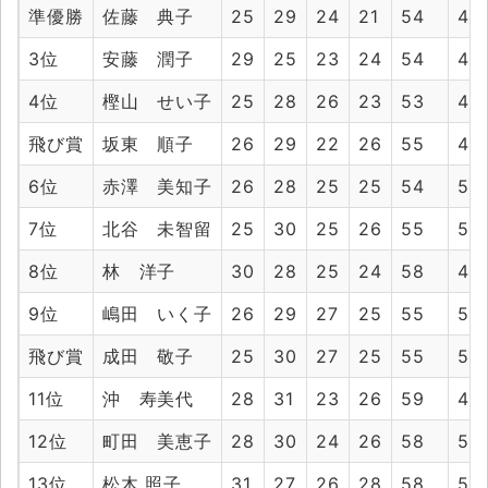
準優勝
佐藤 典子
25
29
24
21
54
45
3位
安藤 潤子
29
25
23
24
54
47
4位
樫山 せい子
25
28
26
23
53
49
飛び賞
坂東 順子
26
29
22
26
55
48
6位
赤澤 美知子
26
28
25
25
54
50
7位
北谷 未智留
25
30
25
26
55
51
8位
林 洋子
30
28
25
24
58
49
9位
嶋田 いく子
26
29
27
25
55
52
飛び賞
成田 敬子
25
30
27
25
55
52
11位
沖 寿美代
28
31
23
26
59
49
12位
町田 美恵子
28
30
24
26
58
50
13位
松木 照子
31
27
26
28
58
54