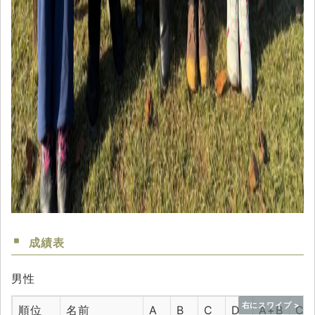
成績表
男性
順位
名前
A
B
C
D
A+B
C+