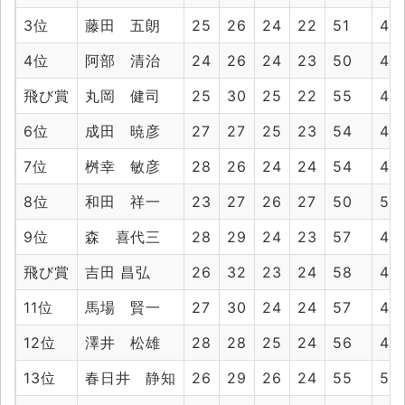
3位
藤田 五朗
25
26
24
22
51
46
4位
阿部 清治
24
26
24
23
50
47
飛び賞
丸岡 健司
25
30
25
22
55
47
6位
成田 暁彦
27
27
25
23
54
48
7位
桝幸 敏彦
28
26
24
24
54
48
8位
和田 祥一
23
27
26
27
50
53
9位
森 喜代三
28
29
24
23
57
47
飛び賞
吉田 昌弘
26
32
23
24
58
47
11位
馬場 賢一
27
30
24
24
57
48
12位
澤井 松雄
28
28
25
24
56
49
13位
春日井 静知
26
29
26
24
55
50