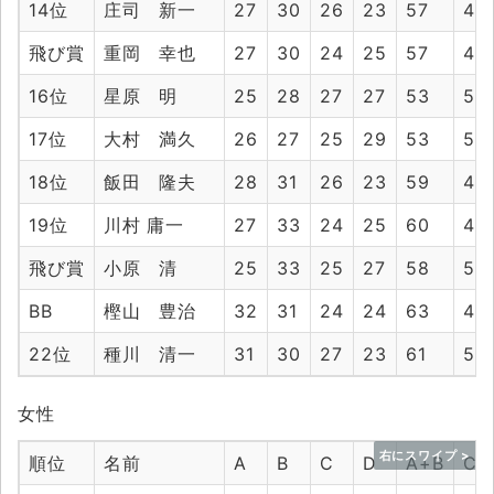
14位
庄司 新一
27
30
26
23
57
49
飛び賞
重岡 幸也
27
30
24
25
57
49
16位
星原 明
25
28
27
27
53
54
17位
大村 満久
26
27
25
29
53
54
18位
飯田 隆夫
28
31
26
23
59
49
19位
川村 庸一
27
33
24
25
60
49
飛び賞
小原 清
25
33
25
27
58
52
BB
樫山 豊治
32
31
24
24
63
48
22位
種川 清一
31
30
27
23
61
50
女性
順位
名前
A
B
C
D
A+B
C+