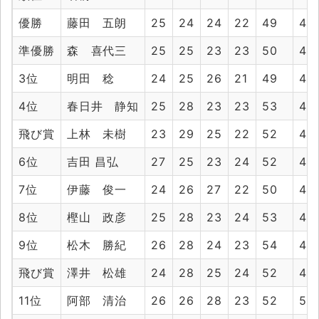
優勝
藤田 五朗
25
24
24
22
49
46
準優勝
森 喜代三
25
25
23
23
50
46
3位
明田 稔
24
25
26
21
49
47
4位
春日井 静知
25
28
23
23
53
46
飛び賞
上林 未樹
23
29
25
22
52
47
6位
吉田 昌弘
27
25
23
24
52
47
7位
伊藤 俊一
24
26
27
22
50
49
8位
樫山 政彦
25
28
23
24
53
47
9位
松木 勝紀
26
28
24
23
54
47
飛び賞
澤井 松雄
24
28
25
24
52
49
11位
阿部 清治
26
26
28
23
52
51