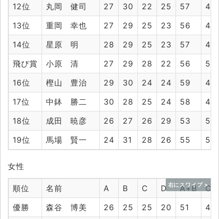
12位
丸岡 健司
27
30
22
25
57
47
13位
重岡 幸也
27
29
25
23
56
48
14位
星原 明
28
29
25
23
57
48
飛び賞
小原 清
27
29
28
22
56
50
16位
樫山 豊治
29
30
24
24
59
48
17位
中鉢 勝二
30
28
25
24
58
49
18位
成田 暁彦
26
27
26
29
53
55
19位
馬場 賢一
24
31
28
26
55
54
女性
順位
名前
A
B
C
D
A+B
C+
優勝
森谷 博美
26
25
25
20
51
45