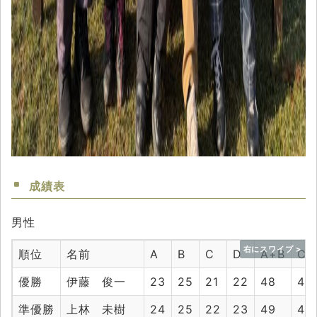
成績表
男性
順位
名前
A
B
C
D
A+B
C+
優勝
伊藤 俊一
23
25
21
22
48
43
準優勝
上林 未樹
24
25
22
23
49
45