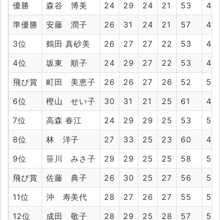
優勝
森谷 博美
24
29
24
21
53
45
準優勝
安藤 潤子
26
31
24
21
57
45
3位
鶴田 真砂美
26
27
27
22
53
49
4位
坂東 順子
24
29
27
22
53
49
飛び賞
町田 美恵子
26
26
27
26
52
53
6位
樫山 せい子
30
31
21
25
61
46
7位
高森 春江
24
29
29
25
53
54
8位
林 洋子
27
33
25
23
60
48
9位
笹川 みさ子
29
29
25
25
58
50
飛び賞
佐藤 典子
26
30
25
27
56
52
11位
沖 寿美代
28
27
26
27
55
53
12位
成田 敬子
28
29
25
28
57
53