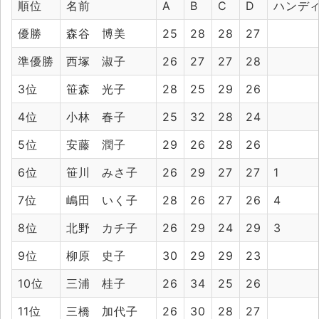
順位
名前
A
B
C
D
ハンデ
優勝
森谷 博美
25
28
28
27
準優勝
西塚 淑子
26
27
27
28
3位
笹森 光子
28
25
29
26
4位
小林 春子
25
32
28
24
5位
安藤 潤子
29
26
28
26
6位
笹川 みさ子
26
29
27
27
1
7位
嶋田 いく子
28
26
27
26
4
8位
北野 カチ子
26
29
24
29
3
9位
柳原 史子
30
29
29
23
10位
三浦 桂子
26
34
25
26
11位
三橋 加代子
26
30
28
27