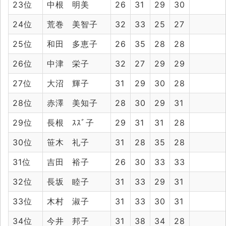
23位
中根 明美
26
31
29
30
24位
荒巻 美智子
32
33
25
27
25位
和田 多恵子
26
35
28
28
26位
中津 栄子
32
27
29
29
27位
大沼 輝子
31
29
30
28
28位
赤澤 美知子
28
30
29
31
29位
長根 ｽｽﾞ子
29
31
31
28
30位
笹木 礼子
31
28
35
28
31位
吉田 裕子
26
30
33
33
32位
長坂 睦子
31
33
29
31
33位
木村 淑子
31
33
30
31
34位
今井 邦子
31
38
34
28