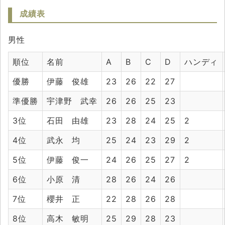
成績表
男性
順位
名前
A
B
C
D
ハンディ
優勝
伊藤 俊雄
23
26
22
27
準優勝
宇津野 武幸
26
26
25
23
3位
石田 由雄
23
28
24
25
2
4位
武永 均
25
24
23
29
2
5位
伊藤 俊一
24
26
25
27
2
6位
小原 清
28
26
24
26
7位
櫻井 正
22
28
26
28
8位
高木 敏明
25
29
28
23