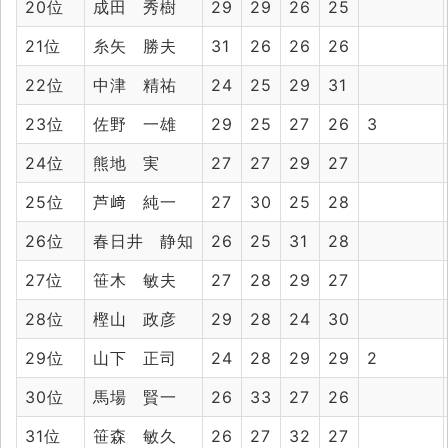
20位
成田 秀樹
29
29
26
25
21位
糸矢 勝夫
31
26
26
26
22位
中津 精祐
24
25
29
31
23位
佐野 一雄
29
25
27
26
3
24位
熊地 実
27
27
29
27
25位
芦﨑 純一
27
30
25
28
26位
春日井 静知
26
25
31
28
27位
笹木 敏夫
27
28
29
27
28位
樫山 政彦
29
28
24
30
29位
山下 正司
24
28
29
29
2
30位
馬場 賢一
26
33
27
26
31位
笹森 敏久
26
27
32
27