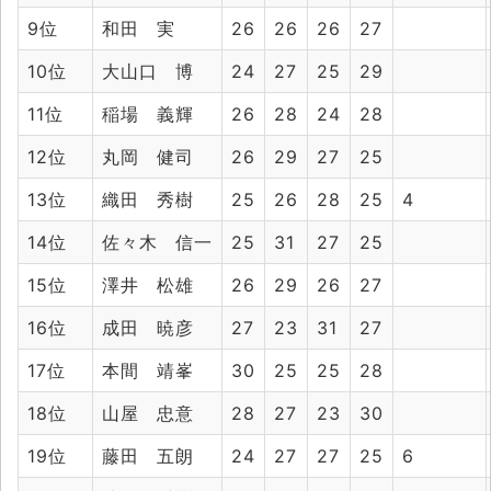
9位
和田 実
26
26
26
27
10位
大山口 博
24
27
25
29
11位
稲場 義輝
26
28
24
28
12位
丸岡 健司
26
29
27
25
13位
織田 秀樹
25
26
28
25
4
14位
佐々木 信一
25
31
27
25
15位
澤井 松雄
26
29
26
27
16位
成田 暁彦
27
23
31
27
17位
本間 靖峯
30
25
25
28
18位
山屋 忠意
28
27
23
30
19位
藤田 五朗
24
27
27
25
6