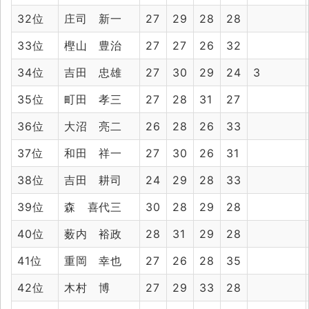
32位
庄司 新一
27
29
28
28
33位
樫山 豊治
27
27
26
32
34位
吉田 忠雄
27
30
29
24
3
35位
町田 孝三
27
28
31
27
36位
大沼 亮二
26
28
26
33
37位
和田 祥一
27
30
26
31
38位
吉田 耕司
24
29
28
33
39位
森 喜代三
30
28
29
28
40位
薮内 裕政
28
31
29
28
41位
重岡 幸也
27
26
28
35
42位
木村 博
27
29
33
28