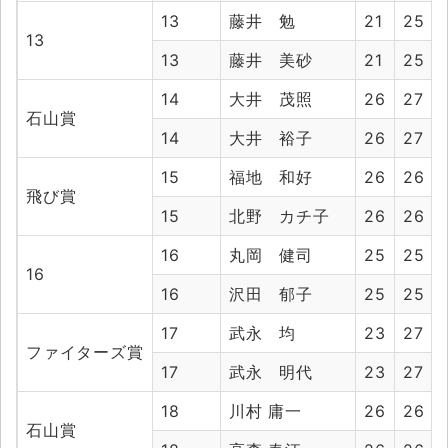
13
藤井 勉
21
25
13
13
藤井 美砂
21
25
14
大井 茂照
26
27
石山賞
14
大井 裕子
26
27
15
福地 和好
26
26
飛び賞
15
北野 カチ子
26
26
16
丸岡 健司
25
25
16
16
沢田 郁子
25
25
17
武永 均
23
27
ファイターズ賞
17
武永 明代
23
27
18
川村 庸一
26
26
石山賞