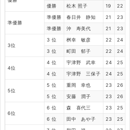
優勝
優勝
松木 照子
19
22
準優勝
春日井 静知
21
23
準優勝
準優勝
沖 寿美代
21
23
3 位
桝幸 敏彦
22
24
3位
3 位
町田 郁子
22
24
4 位
宇津野 武幸
24
25
4位
4 位
宇津野 三保子
24
25
5 位
重岡 幸也
23
26
5位
5 位
安藤 潤子
23
26
6 位
森 喜代三
23
25
6位
6 位
田中 あや子
23
25