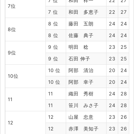
7 位
和田 祥一
22
27
7位
7 位
和田 多恵子
22
27
8 位
藤田 五朗
24
24
8位
8 位
佐藤 典子
24
24
9 位
明田 稔
23
25
9位
9 位
石田 伸子
23
25
10 位
阿部 清治
20
24
10位
10 位
阿部 幸子
20
24
11
織田 秀樹
24
28
11
11
笹川 みさ子
24
28
12
山屋 忠意
23
26
12
12
赤澤 美知子
23
26