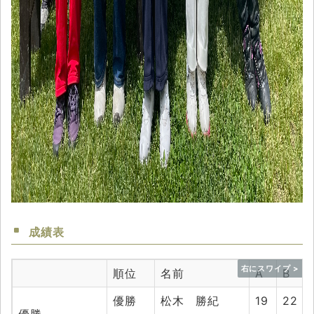
成績表
順位
名前
A
B
優勝
松木 勝紀
19
22