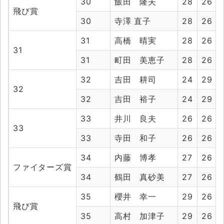
30
飯田 隆夫
28
26
飛び賞
30
寺澤 直子
28
26
31
高橋 晴実
28
26
31
31
町田 美恵子
28
26
32
吉田 耕司
24
29
32
32
吉田 裕子
24
29
33
井川 良夫
26
26
33
33
寺田 和子
26
26
34
内藤 博孝
27
26
ファイターズ賞
34
鶴田 真砂美
27
26
35
櫻井 幸一
29
26
飛び賞
35
高村 加津子
29
26