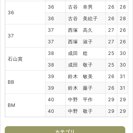
36
古谷 幸男
26
28
36
36
古谷 美絵子
26
28
37
西塚 高久
27
26
37
37
西塚 淑子
27
26
38
成田 稔
25
30
石山賞
38
成田 敬子
25
30
39
鈴木 敏美
26
31
BB
39
鈴木 藤子
26
31
40
中野 平作
29
29
BM
40
中野 敬子
29
29
カテゴリ