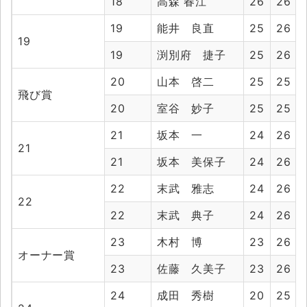
18
高森 春江
26
26
19
能井 良直
25
26
19
19
渕別府 捷子
25
26
20
山本 啓二
25
25
飛び賞
20
室谷 妙子
25
25
21
坂本 一
24
26
21
21
坂本 美保子
24
26
22
末武 雅志
24
26
22
22
末武 典子
24
26
23
木村 博
23
26
オーナー賞
23
佐藤 久美子
23
26
24
成田 秀樹
20
25