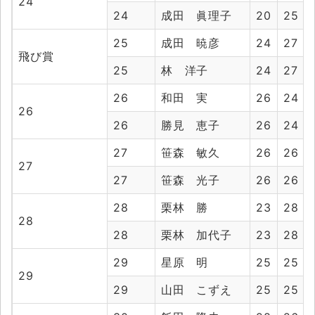
24
24
成田 眞理子
20
25
25
成田 暁彦
24
27
飛び賞
25
林 洋子
24
27
26
和田 実
26
24
26
26
勝見 恵子
26
24
27
笹森 敏久
26
26
27
27
笹森 光子
26
26
28
栗林 勝
23
28
28
28
栗林 加代子
23
28
29
星原 明
25
25
29
29
山田 こずえ
25
25