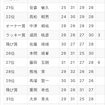
21位
笹森 敏久
25
31
29
26
22位
髙松 昭男
24
30
29
28
オーナー賞
中津 精祐
28
26
28
29
ラッキー賞
成田 暁彦
26
26
27
30
3
飛び賞
佐藤 靖雄
30
27
27
28
26位
本間 靖峯
26
31
25
30
27位
藤田 五朗
31
21
27
28
6
28位
熊地 実
29
32
26
26
29位
馬場 賢一
30
30
27
26
飛び賞
重岡 幸也
29
26
31
27
31位
大井 章夫
29
31
25
28