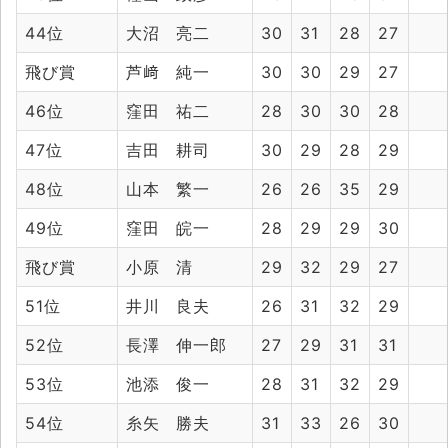
44位
大沼 亮二
30
31
28
27
飛び賞
芦﨑 純一
30
30
29
27
46位
窪田 祐二
28
30
30
28
47位
吉田 耕司
30
29
28
29
48位
山本 繁一
26
26
35
29
49位
窪田 皖一
28
29
29
30
飛び賞
小原 清
29
32
29
27
51位
井川 良夫
26
31
32
29
52位
長澤 伸一郎
27
29
31
31
53位
池添 俊一
28
31
32
29
54位
糸矢 勝夫
31
33
26
30