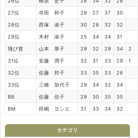
26位
柳原 史子
28
34
32
28
27位
寺田 和子
28
27
37
30
28位
西塚 淑子
30
28
32
32
29位
木村 淑子
25
34
34
31
飛び賞
山本 厚子
29
32
29
34
2
31位
安藤 潤子
32
31
33
29
1
32位
佐藤 邦子
33
35
33
26
33位
三橋 加代子
29
34
32
34
BB
佐藤 信子
29
30
35
35
BM
田嶋 ヨシエ
31
33
34
32
カテゴリ