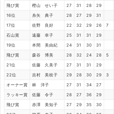
飛び賞
樫山 せい子
27
31
28
29
16位
糸矢 典子
28
27
29
31
17位
佐野 良好
22
32
29
26
7
石山賞
遠藤 幸子
25
31
31
29
19位
本間 美由紀
24
31
30
31
飛び賞
森谷 博美
28
32
24
28
5
21位
佐藤 久美子
27
31
31
29
22位
吉村 美枝子
29
28
30
29
3
オーナー賞
林 洋子
27
31
34
27
ラッキー賞
佐藤 令子
28
27
36
29
飛び賞
赤澤 美知子
27
29
35
30