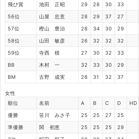
飛び賞
池田 正昭
29
28
30
33
56位
山屋 忠意
28
29
37
27
57位
樫山 豊治
28
34
30
29
58位
山田 敏彦
26
32
32
32
59位
寺西 積
27
30
32
33
BB
木村 一
32
33
30
29
BM
古野 成実
28
31
32
37
女性
順位
名前
A
B
C
D
HD
優勝
笹川 みさ子
25
25
27
25
準優勝
関 初恵
25
25
25
29