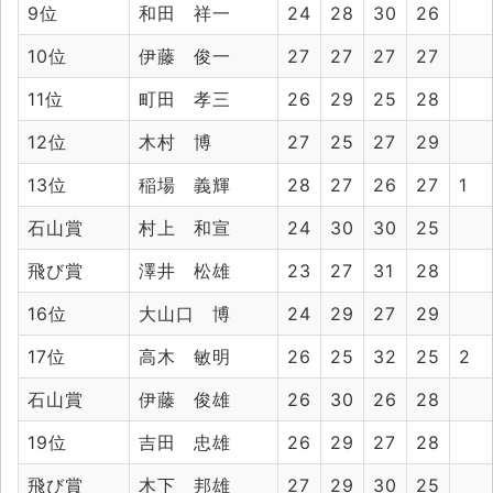
9位
和田 祥一
24
28
30
26
10位
伊藤 俊一
27
27
27
27
11位
町田 孝三
26
29
25
28
12位
木村 博
27
25
27
29
13位
稲場 義輝
28
27
26
27
1
石山賞
村上 和宣
24
30
30
25
飛び賞
澤井 松雄
23
27
31
28
16位
大山口 博
24
29
27
29
17位
高木 敏明
26
25
32
25
2
石山賞
伊藤 俊雄
26
30
26
28
19位
吉田 忠雄
26
29
27
28
飛び賞
木下 邦雄
27
29
30
25