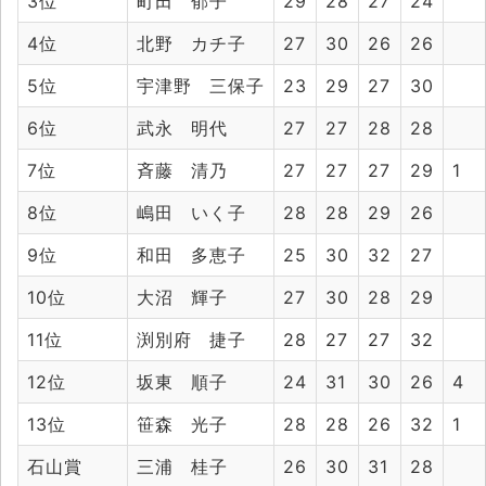
3位
町田 郁子
29
28
27
24
4位
北野 カチ子
27
30
26
26
5位
宇津野 三保子
23
29
27
30
6位
武永 明代
27
27
28
28
7位
斉藤 清乃
27
27
27
29
1
8位
嶋田 いく子
28
28
29
26
9位
和田 多恵子
25
30
32
27
10位
大沼 輝子
27
30
28
29
11位
渕別府 捷子
28
27
27
32
12位
坂東 順子
24
31
30
26
4
13位
笹森 光子
28
28
26
32
1
石山賞
三浦 桂子
26
30
31
28