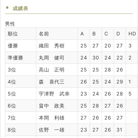
成績表
男性
順位
名前
A
B
C
D
HD
優勝
織田 秀樹
25
27
20
27
3
準優勝
丸岡 健司
24
30
24
22
2
3位
高山 正明
25
25
28
26
4位
森 喜代三
26
25
24
29
1
5位
宇津野 武幸
23
24
26
28
5
6位
畠中 政美
25
28
27
26
7位
本間 利雄
27
26
26
27
8位
佐野 一雄
23
27
26
31