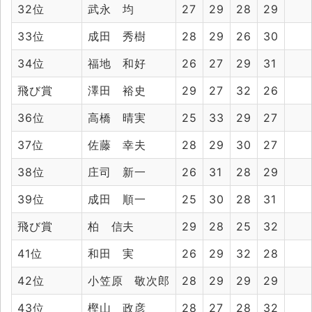
32位
武永 均
27
29
28
29
33位
成田 秀樹
28
29
26
30
34位
福地 和好
26
27
29
31
飛び賞
澤田 裕史
29
27
32
26
36位
高橋 晴実
25
33
29
27
37位
佐藤 幸夫
28
29
30
27
38位
庄司 新一
26
31
28
29
39位
成田 順一
25
30
28
31
飛び賞
柏 信夫
29
28
25
32
41位
和田 実
26
29
32
28
42位
小笠原 敬次郎
28
29
29
29
43位
樫山 政彦
28
27
28
32