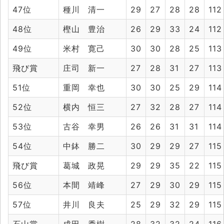
47位
種川 清一
29
27
28
28
112
48位
樫山 豊治
26
29
33
24
112
49位
米村 寛己
30
30
28
25
113
飛び賞
庄司 新一
27
28
31
27
113
51位
重岡 幸也
30
30
25
29
114
52位
横内 恒三
27
32
28
27
114
53位
古谷 幸男
26
26
31
31
114
54位
中鉢 勝二
30
29
29
27
115
飛び賞
葛城 政晃
29
29
35
22
115
56位
本間 靖峰
27
29
30
29
115
57位
井川 良夫
25
29
32
29
115