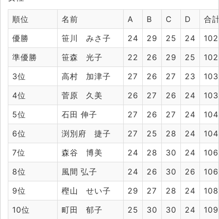
順位
名前
A
B
C
D
合
優勝
笹川 みさ子
24
29
25
24
102
準優勝
笹森 光子
22
26
29
25
102
3位
高村 加津子
27
26
27
23
103
4位
菅原 久美
26
27
26
24
103
5位
石田 伸子
27
26
27
24
104
6位
渕別府 捷子
27
25
28
24
104
7位
森谷 博美
24
28
30
24
106
8位
風間 弘子
24
26
30
26
106
9位
樫山 せい子
29
27
28
24
108
10位
町田 郁子
25
30
30
24
109