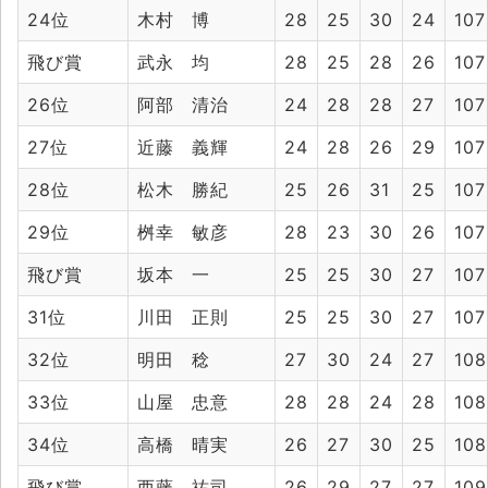
24位
木村 博
28
25
30
24
107
飛び賞
武永 均
28
25
28
26
107
26位
阿部 清治
24
28
28
27
107
27位
近藤 義輝
24
28
26
29
107
28位
松木 勝紀
25
26
31
25
107
29位
桝幸 敏彦
28
23
30
26
107
飛び賞
坂本 一
25
25
30
27
107
31位
川田 正則
25
25
30
27
107
32位
明田 稔
27
30
24
27
108
33位
山屋 忠意
28
28
24
28
108
34位
高橋 晴実
26
27
30
25
108
飛び賞
西藤 祐司
26
29
27
27
109