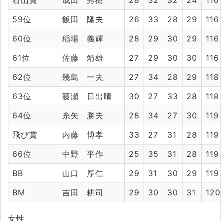
石山賞
成田 秀樹
28
32
32
24
116
59位
飯田 隆夫
26
33
28
29
116
60位
稲場 義輝
28
29
30
29
116
61位
佐藤 靖雄
27
29
30
30
116
62位
幾島 一夫
27
34
28
29
118
63位
藤瀬 日出晴
30
27
33
28
118
64位
糸矢 勝夫
28
34
27
30
119
飛び賞
内藤 博孝
33
27
31
28
119
66位
中野 平作
25
35
31
28
119
BB
山口 厚仁
29
31
30
29
119
BM
吉田 耕司
29
30
30
31
120
女性