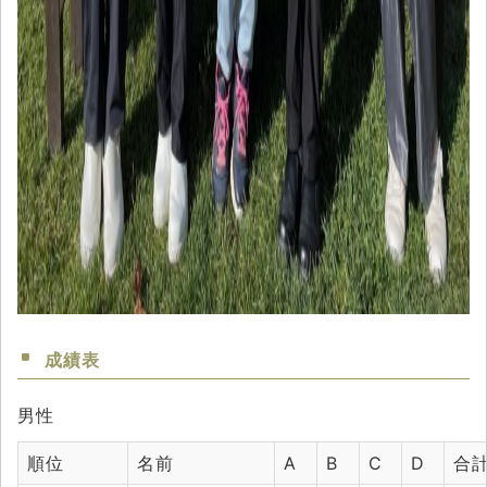
成績表
男性
順位
名前
A
B
C
D
合