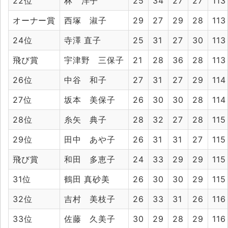
22位
林 洋子
25
34
27
27
113
オーナー賞
西塚 淑子
29
27
29
28
113
24位
寺澤 直子
25
31
27
30
113
飛び賞
宇津野 三保子
21
28
36
28
113
26位
中谷 和子
27
31
27
29
114
27位
坂本 美保子
26
30
30
28
114
28位
糸矢 典子
28
32
27
28
115
29位
田中 あや子
26
31
31
27
115
飛び賞
和田 多恵子
24
33
29
29
115
31位
鶴田 真砂美
26
30
30
29
115
32位
吉村 美枝子
26
33
31
26
116
33位
佐藤 久美子
30
29
28
29
116